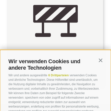
Nutzungseinschränkungen
Wir verwenden Cookies und
Contin
andere Technologien
Wir und andere ausgewählte
6 Drittparteien
verwenden Cookies
weiterlesen
und ähnliche Technologien. Diese Hilfsmittel sind unerlässlich, um
die Nutzung digitaler Inhalte zu gewährleisten, die Navigation zu
verbessern und, vorbehaltlich Ihrer Zustimmung, zu Werbezwecken.
Wir können Ihre Daten zum Beispiel für folgende Zwecke
verwenden: speichern von oder zugriff auf informationen auf einem
endgerät, verwendung reduzierter daten zur auswahl von
werbeanzeigen, erstellung von profilen für personalisierte werbung,
Sie haben Fragen?