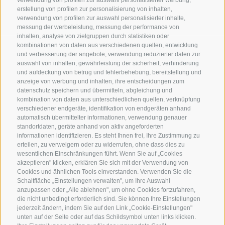
verwendung von profilen zur auswahl personalisierter werbung,
erstellung von profilen zur personalisierung von inhalten,
+39 0471 282 894
verwendung von profilen zur auswahl personalisierter inhalte,
messung der werbeleistung, messung der performance von
inhalten, analyse von zielgruppen durch statistiken oder
kombinationen von daten aus verschiedenen quellen, entwicklung
Schreiben Sie uns!
und verbesserung der angebote, verwendung reduzierter daten zur
KONTAKTFORMULAR
auswahl von inhalten, gewährleistung der sicherheit, verhinderung
und aufdeckung von betrug und fehlerbehebung, bereitstellung und
anzeige von werbung und inhalten, ihre entscheidungen zum
datenschutz speichern und übermitteln, abgleichung und
Erfahren Sie mehr
kombination von daten aus unterschiedlichen quellen, verknüpfung
verschiedener endgeräte, identifikation von endgeräten anhand
DOWNLOADS
automatisch übermittelter informationen, verwendung genauer
standortdaten, geräte anhand von aktiv angeforderten
informationen identifizieren. Es steht Ihnen frei, Ihre Zustimmung zu
erteilen, zu verweigern oder zu widerrufen, ohne dass dies zu
wesentlichen Einschränkungen führt. Wenn Sie auf „Cookies
akzeptieren" klicken, erklären Sie sich mit der Verwendung von
Cookies und ähnlichen Tools einverstanden. Verwenden Sie die
Schaltfläche „Einstellungen verwalten", um Ihre Auswahl
anzupassen oder „Alle ablehnen", um ohne Cookies fortzufahren,
die nicht unbedingt erforderlich sind. Sie können Ihre Einstellungen
jederzeit ändern, indem Sie auf den Link „Cookie-Einstellungen"
unten auf der Seite oder auf das Schildsymbol unten links klicken.