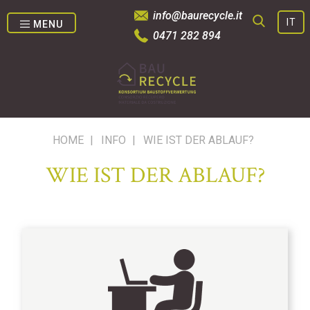
info@baurecycle.it
IT
MENU
0471 282 894
SUCHE
HOME
|
INFO
|
WIE IST DER ABLAUF?
WIE IST DER ABLAUF?