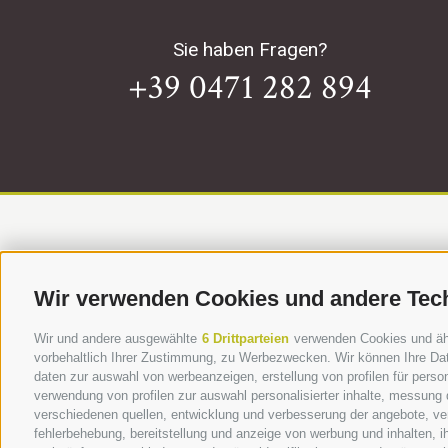
Sie haben Fragen?
+39 0471 282 894
Wir verwenden Cookies und andere Tec
Wir und andere ausgewählte
6 Drittparteien
verwenden Cookies und ähnl
vorbehaltlich Ihrer Zustimmung, zu Werbezwecken. Wir können Ihre Dat
daten zur auswahl von werbeanzeigen, erstellung von profilen für person
verwendung von profilen zur auswahl personalisierter inhalte, messung
verschiedenen quellen, entwicklung und verbesserung der angebote, ver
bau.recycle - Konsor
fehlerbehebung, bereitstellung und anzeige von werbung und inhalten, 