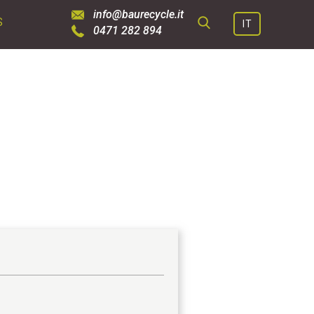
info@baurecycle.it
S
IT
0471 282 894
SUCHE