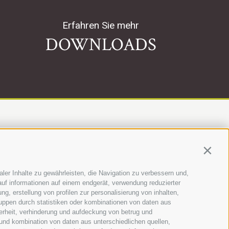
Erfahren Sie mehr
DOWNLOADS
Contin
ler Inhalte zu gewährleisten, die Navigation zu verbessern und,
uf informationen auf einem endgerät, verwendung reduzierter
g, erstellung von profilen zur personalisierung von inhalten,
ruppen durch statistiken oder kombinationen von daten aus
erheit, verhinderung und aufdeckung von betrug und
·
39100 Bozen (BZ)
und kombination von daten aus unterschiedlichen quellen,