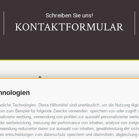
Schreiben Sie uns!
KONTAKTFORMULAR
hnologien
iche Technologien. Diese Hilfsmittel sind unerlässlich, um die Nutzung digita
en zum Beispiel für folgende Zwecke verwenden: speichern von oder zugriff a
alisierte werbung, verwendung von profilen zur auswahl personalisierter werbun
 der werbeleistung, messung der performance von inhalten, analyse von zielg
wendung reduzierter daten zur auswahl von inhalten, gewährleistung der sich
tium für Baustoffverwertung
·
Schlachthofstraße 57
ihre entscheidungen zum datenschutz speichern und übermitteln, abgleichung 