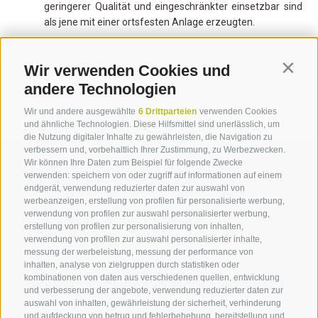
geringerer Qualität und eingeschränkter einsetzbar sind
als jene mit einer ortsfesten Anlage erzeugten.
Der Betreiber der Recyclinganlage ist verpflichtet, den
Wir verwenden Cookies und
Contin
Nutzer über die richtige Verwendung und etwaige
Verwendungseinschränkungen des Produkts
andere Technologien
hinzuweisen.
Wir und andere ausgewählte
6 Drittparteien
verwenden Cookies
und ähnliche Technologien. Diese Hilfsmittel sind unerlässlich, um
die Nutzung digitaler Inhalte zu gewährleisten, die Navigation zu
verbessern und, vorbehaltlich Ihrer Zustimmung, zu Werbezwecken.
Sie haben Fragen?
Wir können Ihre Daten zum Beispiel für folgende Zwecke
+39 0471 282 894
verwenden: speichern von oder zugriff auf informationen auf einem
endgerät, verwendung reduzierter daten zur auswahl von
werbeanzeigen, erstellung von profilen für personalisierte werbung,
verwendung von profilen zur auswahl personalisierter werbung,
Schreiben Sie uns!
erstellung von profilen zur personalisierung von inhalten,
verwendung von profilen zur auswahl personalisierter inhalte,
KONTAKTFORMULAR
messung der werbeleistung, messung der performance von
inhalten, analyse von zielgruppen durch statistiken oder
kombinationen von daten aus verschiedenen quellen, entwicklung
und verbesserung der angebote, verwendung reduzierter daten zur
Erfahren Sie mehr
auswahl von inhalten, gewährleistung der sicherheit, verhinderung
und aufdeckung von betrug und fehlerbehebung, bereitstellung und