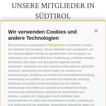
UNSERE MITGLIEDER IN
SÜDTIROL
Wir verwenden Cookies und
Contin
andere Technologien
Wir und andere ausgewählte
6 Drittparteien
verwenden Cookies
und ähnliche Technologien. Diese Hilfsmittel sind unerlässlich, um
die Nutzung digitaler Inhalte zu gewährleisten, die Navigation zu
ALLE AUF KARTE ANZEIGEN
verbessern und, vorbehaltlich Ihrer Zustimmung, zu Werbezwecken.
Wir können Ihre Daten zum Beispiel für folgende Zwecke
verwenden: speichern von oder zugriff auf informationen auf einem
endgerät, verwendung reduzierter daten zur auswahl von
werbeanzeigen, erstellung von profilen für personalisierte werbung,
Sie haben Fragen?
verwendung von profilen zur auswahl personalisierter werbung,
erstellung von profilen zur personalisierung von inhalten,
+39 0471 282 894
verwendung von profilen zur auswahl personalisierter inhalte,
messung der werbeleistung, messung der performance von
inhalten, analyse von zielgruppen durch statistiken oder
kombinationen von daten aus verschiedenen quellen, entwicklung
Schreiben Sie uns!
und verbesserung der angebote, verwendung reduzierter daten zur