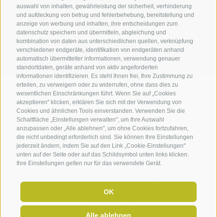
KONTAKTFORMULAR
auswahl von inhalten, gewährleistung der sicherheit, verhinderung
und aufdeckung von betrug und fehlerbehebung, bereitstellung und
anzeige von werbung und inhalten, ihre entscheidungen zum
datenschutz speichern und übermitteln, abgleichung und
Erfahren Sie mehr
kombination von daten aus unterschiedlichen quellen, verknüpfung
verschiedener endgeräte, identifikation von endgeräten anhand
DOWNLOADS
automatisch übermittelter informationen, verwendung genauer
standortdaten, geräte anhand von aktiv angeforderten
informationen identifizieren. Es steht Ihnen frei, Ihre Zustimmung zu
erteilen, zu verweigern oder zu widerrufen, ohne dass dies zu
wesentlichen Einschränkungen führt. Wenn Sie auf „Cookies
akzeptieren" klicken, erklären Sie sich mit der Verwendung von
Cookies und ähnlichen Tools einverstanden. Verwenden Sie die
Schaltfläche „Einstellungen verwalten", um Ihre Auswahl
anzupassen oder „Alle ablehnen", um ohne Cookies fortzufahren,
die nicht unbedingt erforderlich sind. Sie können Ihre Einstellungen
jederzeit ändern, indem Sie auf den Link „Cookie-Einstellungen"
unten auf der Seite oder auf das Schildsymbol unten links klicken.
Ihre Einstellungen gelten nur für das verwendete Gerät.
bau.recycle - Konsortium für Baustoffverwertung
·
Schlachthofstraße 57
·
39100 Bozen (BZ)
MwStr. Nr.: IT01430150217
·
info@baurecycle.it
·
OK
T 0471 282 894
Alle ablehnen