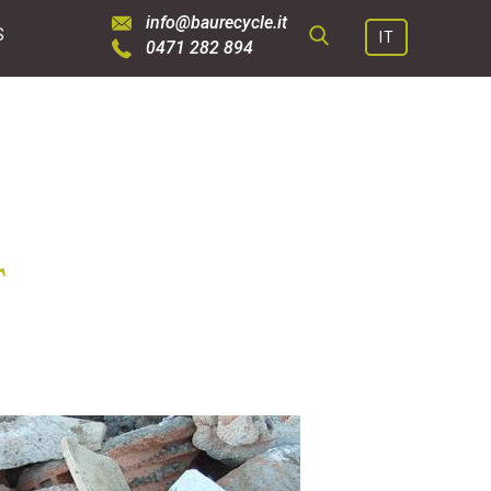
info@baurecycle.it
S
IT
0471 282 894
SUCHE
T