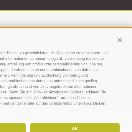
Contin
ler Inhalte zu gewährleisten, die Navigation zu verbessern und,
uf informationen auf einem endgerät, verwendung reduzierter
g, erstellung von profilen zur personalisierung von inhalten,
ruppen durch statistiken oder kombinationen von daten aus
erheit, verhinderung und aufdeckung von betrug und
·
39100 Bozen (BZ)
und kombination von daten aus unterschiedlichen quellen,
ten, geräte anhand von aktiv angeforderten informationen
282 894
ührt. Wenn Sie auf „Cookies akzeptieren" klicken, erklären Sie
hl anzupassen oder „Alle ablehnen", um ohne Cookies
en auf der Seite oder auf das Schildsymbol unten links klicken.
OK