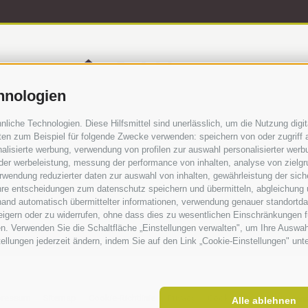
hnologien
iche Technologien. Diese Hilfsmittel sind unerlässlich, um die Nutzung digita
en zum Beispiel für folgende Zwecke verwenden: speichern von oder zugriff a
alisierte werbung, verwendung von profilen zur auswahl personalisierter werbun
 der werbeleistung, messung der performance von inhalten, analyse von zielg
wendung reduzierter daten zur auswahl von inhalten, gewährleistung der sich
tium für Baustoffverwertung
·
Schlachthofstraße 57
ihre entscheidungen zum datenschutz speichern und übermitteln, abgleichung 
hand automatisch übermittelter informationen, verwendung genauer standortda
Nr.: IT01430150217
·
info@baurecycle.it
·
T 0471 
rweigern oder zu widerrufen, ohne dass dies zu wesentlichen Einschränkungen f
n. Verwenden Sie die Schaltfläche „Einstellungen verwalten", um Ihre Auswa
stellungen jederzeit ändern, indem Sie auf den Link „Cookie-Einstellungen" unt
pressum
Sitemap
Cookie-Richtlinie
Privacy
Cookie Präferenzen
Alle ablehnen