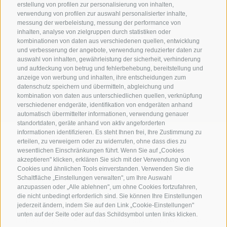
+39 0471 282 894
erstellung von profilen zur personalisierung von inhalten,
verwendung von profilen zur auswahl personalisierter inhalte,
messung der werbeleistung, messung der performance von
inhalten, analyse von zielgruppen durch statistiken oder
Schreiben Sie uns!
kombinationen von daten aus verschiedenen quellen, entwicklung
KONTAKTFORMULAR
und verbesserung der angebote, verwendung reduzierter daten zur
auswahl von inhalten, gewährleistung der sicherheit, verhinderung
und aufdeckung von betrug und fehlerbehebung, bereitstellung und
anzeige von werbung und inhalten, ihre entscheidungen zum
Erfahren Sie mehr
datenschutz speichern und übermitteln, abgleichung und
kombination von daten aus unterschiedlichen quellen, verknüpfung
DOWNLOADS
verschiedener endgeräte, identifikation von endgeräten anhand
automatisch übermittelter informationen, verwendung genauer
standortdaten, geräte anhand von aktiv angeforderten
informationen identifizieren. Es steht Ihnen frei, Ihre Zustimmung zu
erteilen, zu verweigern oder zu widerrufen, ohne dass dies zu
wesentlichen Einschränkungen führt. Wenn Sie auf „Cookies
akzeptieren" klicken, erklären Sie sich mit der Verwendung von
Cookies und ähnlichen Tools einverstanden. Verwenden Sie die
Schaltfläche „Einstellungen verwalten", um Ihre Auswahl
anzupassen oder „Alle ablehnen", um ohne Cookies fortzufahren,
die nicht unbedingt erforderlich sind. Sie können Ihre Einstellungen
jederzeit ändern, indem Sie auf den Link „Cookie-Einstellungen"
unten auf der Seite oder auf das Schildsymbol unten links klicken.
bau.recycle - Konsortium für Baustoffverwertung
·
Ihre Einstellungen gelten nur für das verwendete Gerät.