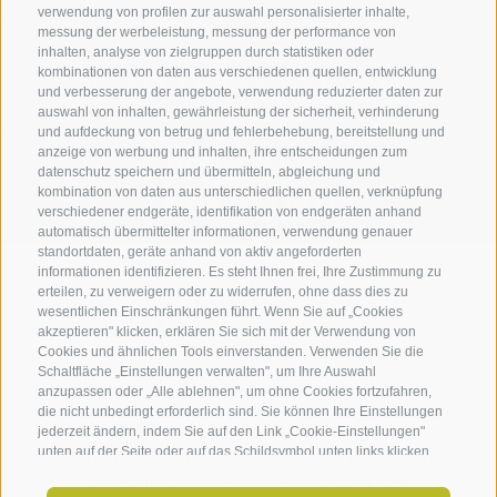
verwendung von profilen zur auswahl personalisierter inhalte,
messung der werbeleistung, messung der performance von
Schreiben Sie uns!
inhalten, analyse von zielgruppen durch statistiken oder
kombinationen von daten aus verschiedenen quellen, entwicklung
KONTAKTFORMULAR
und verbesserung der angebote, verwendung reduzierter daten zur
auswahl von inhalten, gewährleistung der sicherheit, verhinderung
und aufdeckung von betrug und fehlerbehebung, bereitstellung und
anzeige von werbung und inhalten, ihre entscheidungen zum
Erfahren Sie mehr
datenschutz speichern und übermitteln, abgleichung und
DOWNLOADS
kombination von daten aus unterschiedlichen quellen, verknüpfung
verschiedener endgeräte, identifikation von endgeräten anhand
automatisch übermittelter informationen, verwendung genauer
standortdaten, geräte anhand von aktiv angeforderten
informationen identifizieren. Es steht Ihnen frei, Ihre Zustimmung zu
erteilen, zu verweigern oder zu widerrufen, ohne dass dies zu
wesentlichen Einschränkungen führt. Wenn Sie auf „Cookies
akzeptieren" klicken, erklären Sie sich mit der Verwendung von
Cookies und ähnlichen Tools einverstanden. Verwenden Sie die
Schaltfläche „Einstellungen verwalten", um Ihre Auswahl
anzupassen oder „Alle ablehnen", um ohne Cookies fortzufahren,
die nicht unbedingt erforderlich sind. Sie können Ihre Einstellungen
jederzeit ändern, indem Sie auf den Link „Cookie-Einstellungen"
unten auf der Seite oder auf das Schildsymbol unten links klicken.
bau.recycle - Konsortium für Baustoffverwertung
·
Ihre Einstellungen gelten nur für das verwendete Gerät.
Schlachthofstraße 57
·
39100 Bozen (BZ)