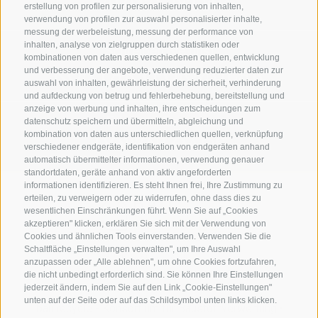
+39 0471 282 894
erstellung von profilen zur personalisierung von inhalten,
verwendung von profilen zur auswahl personalisierter inhalte,
messung der werbeleistung, messung der performance von
inhalten, analyse von zielgruppen durch statistiken oder
Schreiben Sie uns!
kombinationen von daten aus verschiedenen quellen, entwicklung
KONTAKTFORMULAR
und verbesserung der angebote, verwendung reduzierter daten zur
auswahl von inhalten, gewährleistung der sicherheit, verhinderung
und aufdeckung von betrug und fehlerbehebung, bereitstellung und
anzeige von werbung und inhalten, ihre entscheidungen zum
Erfahren Sie mehr
datenschutz speichern und übermitteln, abgleichung und
kombination von daten aus unterschiedlichen quellen, verknüpfung
DOWNLOADS
verschiedener endgeräte, identifikation von endgeräten anhand
automatisch übermittelter informationen, verwendung genauer
standortdaten, geräte anhand von aktiv angeforderten
informationen identifizieren. Es steht Ihnen frei, Ihre Zustimmung zu
erteilen, zu verweigern oder zu widerrufen, ohne dass dies zu
wesentlichen Einschränkungen führt. Wenn Sie auf „Cookies
akzeptieren" klicken, erklären Sie sich mit der Verwendung von
Cookies und ähnlichen Tools einverstanden. Verwenden Sie die
Schaltfläche „Einstellungen verwalten", um Ihre Auswahl
anzupassen oder „Alle ablehnen", um ohne Cookies fortzufahren,
die nicht unbedingt erforderlich sind. Sie können Ihre Einstellungen
jederzeit ändern, indem Sie auf den Link „Cookie-Einstellungen"
unten auf der Seite oder auf das Schildsymbol unten links klicken.
bau.recycle - Konsortium für Baustoffverwertung
·
Ihre Einstellungen gelten nur für das verwendete Gerät.